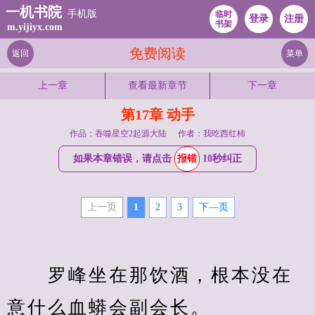
一机书院
手机版
临时
登录
注册
书架
m.yijiyx.com
免费阅读
返回
菜单
上一章
查看最新章节
下一章
第17章 动手
作品：吞噬星空2起源大陆
作者：我吃西红柿
如果本章错误，请点击
报错
10秒纠正
上一页
1
2
3
下—页
　　罗峰坐在那饮酒，根本没在
意什么血蟒会副会长。