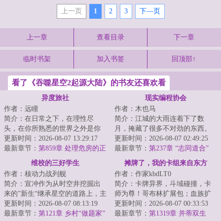
上一页
1
2
3
下—页
上一章
查看目录
下一章
临时书架
加入书签
回顶部↑
看了《吞噬星空2起源大陆》的书友还喜欢看
异度旅社
现实编程协会
作者：远瞳
作者：木也马
简介：在日常之下，在理性尽
简介：江城的大雨连着下了数
头，在你所熟悉的世界之外是你
月，掩藏了很多不对劲的东西。
从未想象过的风景。当于生第一
更新时间：2026-08-07 13:29:17
余弦觉得自己病了：身边人陆续
更新时间：2026-08-07 02:49:25
次打开那扇门的时...
最新章节：
第859章 处理危房的正
消失，微笑自杀案...
最新章节：
第237章 “志同道合”
确方式
维校的三好学生
摊牌了，我的卡组来自东方
作者：核动力战列舰
作者：作家kbdLT0
简介：宣冲作为从时空井挖掘出
简介：卡牌异界，斗域碰撞，卡
来的”新生“继承星空的道路上，主
师为尊！哥布林扩展包；血族扩
打一个自信。功课能做得好，炮
更新时间：2026-08-07 08:13:19
展包；巨龙扩展包.......而穿越来
更新时间：2026-08-07 00:33:53
火顶得住，...
最新章节：
第121章 乡村“做题家”
此的陆承身...
最新章节：
第1319章 并蒂双生