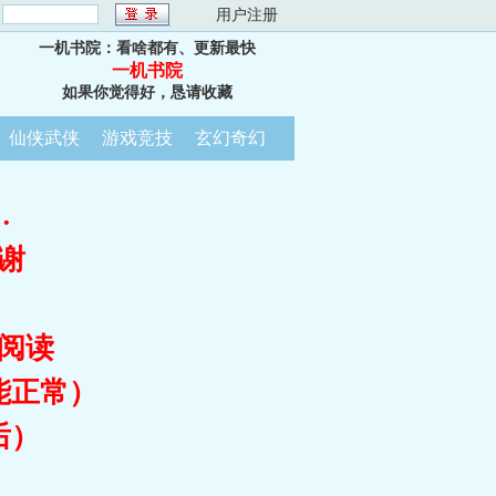
：
用户注册
一机书院：看啥都有、更新最快
一机书院
如果你觉得好，恳请收藏
仙侠武侠
游戏竞技
玄幻奇幻
…
谢
阅读
能正常）
后）