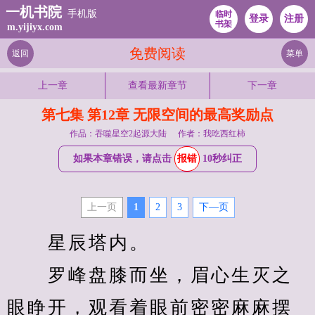
一机书院
手机版
临时
登录
注册
书架
m.yijiyx.com
免费阅读
返回
菜单
上一章
查看最新章节
下一章
第七集 第12章 无限空间的最高奖励点
作品：吞噬星空2起源大陆
作者：我吃西红柿
如果本章错误，请点击
报错
10秒纠正
上一页
1
2
3
下—页
　　星辰塔内。
　　罗峰盘膝而坐，眉心生灭之
眼睁开，观看着眼前密密麻麻摆