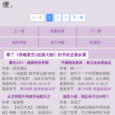
便。
上一页
1
2
3
下—页
上一章
查看目录
下一章
临时书架
加入书签
回顶部↑
看了《吞噬星空2起源大陆》的书友还喜欢看
重生2013：超级科技帝国
手握炮灰剧本，卷王改命易如反
作者：昭灵驷玉
作者：荣一一
掌
简介：一场提取“真空零点能”的实
简介：签约了一个叫阿蒖的萌新
验导致“真空衰变”，由此引发宇宙
宿主，还哄着（划掉）永久绑定
级灾难，陆安作为人类唯一的幸
更新时间：2026-08-06 10:16:47
了，很快发现表面乖巧老实的新
更新时间：2026-08-06 12:46:27
存者穿...
最新章节：
第568章 技术价值与开
宿主有两副面孔...
最新章节：
第1509章 穿越游戏40
发
从文明晋升考核开始装天才
诡异入侵，我反杀不过分吧？
作者：临海墨
作者：花花了
简介：【伪天才流】【智商在
简介：一群自称玩家的不明生物
线】林毅：目前为止，应该没什
入侵了世界，它们将地球作为游